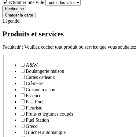
Sélectionner une ville
Légende:
Produits et services
Facultatif : Veuillez cocher tout produit ou service que vous souhaitez 
Use
the
A&W
checkboxes
Boulangerie maison
to
Cartes cadeaux
filter
Crèmerie
store
Cuisine maison
locations
Essence
by
Fast Fuel
service
Fleuriste
type
Fruits et légumes coupés
Fuel Station
Greco
Guichet automatique