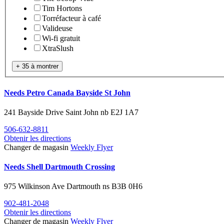
Tim Hortons
Torréfacteur à café
Valideuse
Wi-fi gratuit
XtraSlush
+ 35 à montrer
Needs Petro Canada Bayside St John
241 Bayside Drive
Saint John
nb
E2J 1A7
506-632-8811
Obtenir les directions
Changer de magasin
Weekly Flyer
Needs Shell Dartmouth Crossing
975 Wilkinson Ave
Dartmouth
ns
B3B 0H6
902-481-2048
Obtenir les directions
Changer de magasin
Weekly Flyer