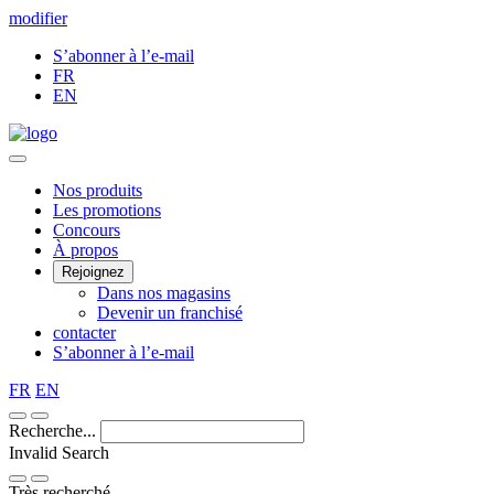
Skip
modifier
to
S’abonner à l’e-mail
Content
FR
EN
Main
Nos produits
Les promotions
Menu
Concours
À propos
Rejoignez
Dans nos magasins
Devenir un franchisé
contacter
S’abonner à l’e-mail
FR
EN
Recherche...
Invalid Search
Submit
Très recherché —