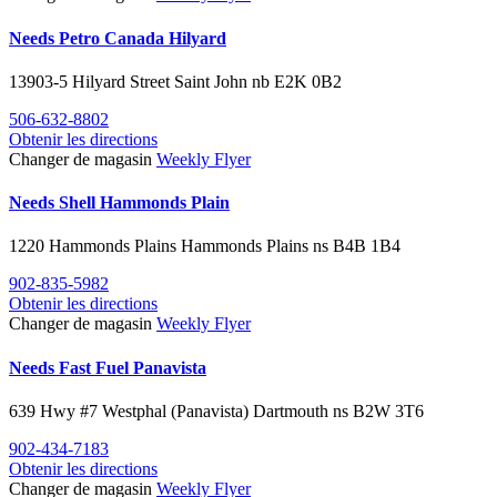
Needs Petro Canada Hilyard
13903-5 Hilyard Street
Saint John
nb
E2K 0B2
506-632-8802
Obtenir les directions
Changer de magasin
Weekly Flyer
Needs Shell Hammonds Plain
1220 Hammonds Plains
Hammonds Plains
ns
B4B 1B4
902-835-5982
Obtenir les directions
Changer de magasin
Weekly Flyer
Needs Fast Fuel Panavista
639 Hwy #7 Westphal (Panavista)
Dartmouth
ns
B2W 3T6
902-434-7183
Obtenir les directions
Changer de magasin
Weekly Flyer