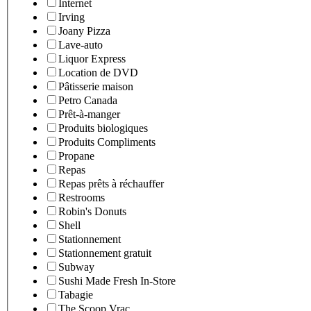
Internet
Irving
Joany Pizza
Lave-auto
Liquor Express
Location de DVD
Pâtisserie maison
Petro Canada
Prêt-à-manger
Produits biologiques
Produits Compliments
Propane
Repas
Repas prêts à réchauffer
Restrooms
Robin's Donuts
Shell
Stationnement
Stationnement gratuit
Subway
Sushi Made Fresh In-Store
Tabagie
The Scoop Vrac