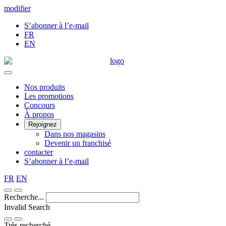
Skip
modifier
to
S’abonner à l’e-mail
Content
FR
EN
Main
Nos produits
Les promotions
Menu
Concours
À propos
Rejoignez
Dans nos magasins
Devenir un franchisé
contacter
S’abonner à l’e-mail
FR
EN
Recherche...
Invalid Search
Submit
Très recherché —