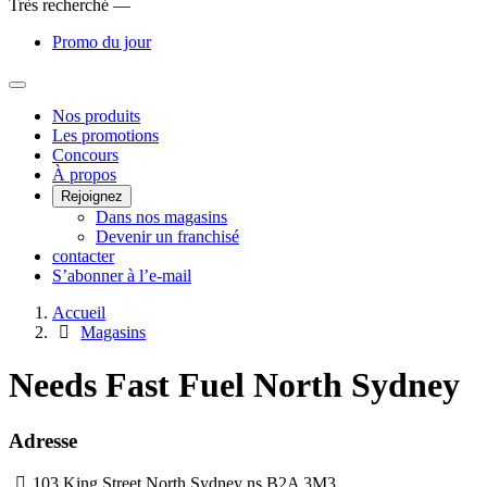
Très recherché —
Promo du jour
Main
Nos produits
Les promotions
Menu
Concours
À propos
Rejoignez
Dans nos magasins
Devenir un franchisé
contacter
S’abonner à l’e-mail
Accueil
Magasins
Needs Fast Fuel North Sydney
Adresse
103 King Street
North Sydney
ns
B2A 3M3