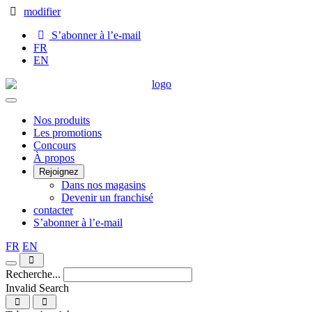
Skip
modifier
to
S’abonner à l’e-mail
Content
FR
EN
Main
Nos produits
Les promotions
Menu
Concours
À propos
Rejoignez
Dans nos magasins
Devenir un franchisé
contacter
S’abonner à l’e-mail
FR
EN
Recherche...
Invalid Search
Submit