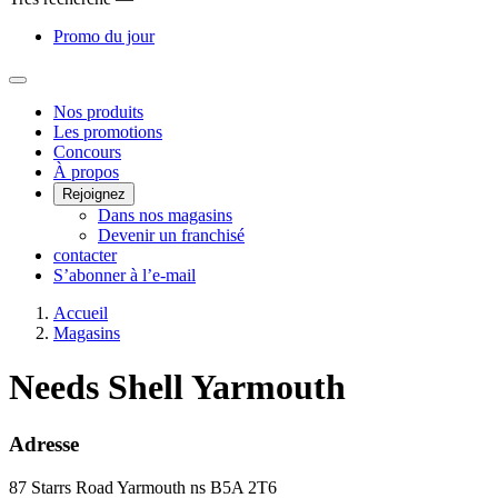
Promo du jour
Main
Nos produits
Les promotions
Menu
Concours
À propos
Rejoignez
Dans nos magasins
Devenir un franchisé
contacter
S’abonner à l’e-mail
Accueil
Magasins
Needs Shell Yarmouth
Adresse
87 Starrs Road
Yarmouth
ns
B5A 2T6