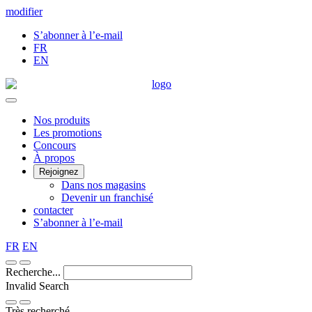
Skip
modifier
to
S’abonner à l’e-mail
Content
FR
EN
Main
Nos produits
Les promotions
Menu
Concours
À propos
Rejoignez
Dans nos magasins
Devenir un franchisé
contacter
S’abonner à l’e-mail
FR
EN
Recherche...
Invalid Search
Submit
Très recherché —